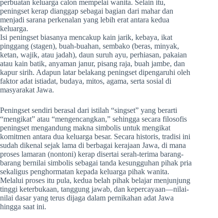
perbuatan keluarga calon mempelai wanita. Selain itu,
peningset kerap dianggap sebagai bagian dari mahar dan
menjadi sarana perkenalan yang lebih erat antara kedua
keluarga.
Isi peningset biasanya mencakup kain jarik, kebaya, ikat
pinggang (stagen), buah-buahan, sembako (beras, minyak,
ketan, wajik, atau jadah), daun suruh ayu, perhiasan, pakaian
atau kain batik, anyaman janur, pisang raja, buah jambe, dan
kapur sirih. Adapun latar belakang peningset dipengaruhi oleh
faktor adat istiadat, budaya, mitos, agama, serta sosial di
masyarakat Jawa.
Peningset sendiri berasal dari istilah “singset” yang berarti
“mengikat” atau “mengencangkan,” sehingga secara filosofis
peningset mengandung makna simbolis untuk mengikat
komitmen antara dua keluarga besar. Secara historis, tradisi ini
sudah dikenal sejak lama di berbagai kerajaan Jawa, di mana
proses lamaran (nontoni) kerap disertai serah-terima barang-
barang bernilai simbolis sebagai tanda kesungguhan pihak pria
sekaligus penghormatan kepada keluarga pihak wanita.
Melalui proses itu pula, kedua belah pihak belajar menjunjung
tinggi keterbukaan, tanggung jawab, dan kepercayaan—nilai-
nilai dasar yang terus dijaga dalam pernikahan adat Jawa
hingga saat ini.