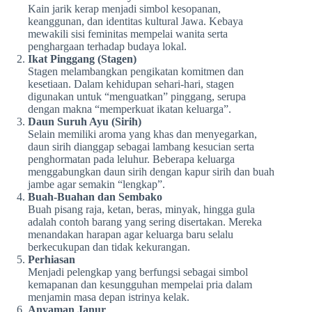
Kain jarik kerap menjadi simbol kesopanan,
keanggunan, dan identitas kultural Jawa. Kebaya
mewakili sisi feminitas mempelai wanita serta
penghargaan terhadap budaya lokal.
Ikat Pinggang (Stagen)
Stagen melambangkan pengikatan komitmen dan
kesetiaan. Dalam kehidupan sehari-hari, stagen
digunakan untuk “menguatkan” pinggang, serupa
dengan makna “memperkuat ikatan keluarga”.
Daun Suruh Ayu (Sirih)
Selain memiliki aroma yang khas dan menyegarkan,
daun sirih dianggap sebagai lambang kesucian serta
penghormatan pada leluhur. Beberapa keluarga
menggabungkan daun sirih dengan kapur sirih dan buah
jambe agar semakin “lengkap”.
Buah-Buahan dan Sembako
Buah pisang raja, ketan, beras, minyak, hingga gula
adalah contoh barang yang sering disertakan. Mereka
menandakan harapan agar keluarga baru selalu
berkecukupan dan tidak kekurangan.
Perhiasan
Menjadi pelengkap yang berfungsi sebagai simbol
kemapanan dan kesungguhan mempelai pria dalam
menjamin masa depan istrinya kelak.
Anyaman Janur