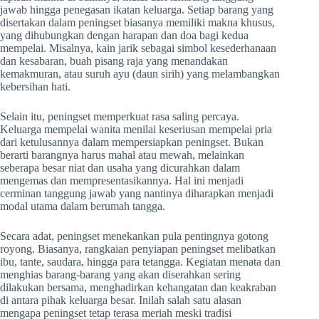
jawab hingga penegasan ikatan keluarga. Setiap barang yang
disertakan dalam peningset biasanya memiliki makna khusus,
yang dihubungkan dengan harapan dan doa bagi kedua
mempelai. Misalnya, kain jarik sebagai simbol kesederhanaan
dan kesabaran, buah pisang raja yang menandakan
kemakmuran, atau suruh ayu (daun sirih) yang melambangkan
kebersihan hati.
Selain itu, peningset memperkuat rasa saling percaya.
Keluarga mempelai wanita menilai keseriusan mempelai pria
dari ketulusannya dalam mempersiapkan peningset. Bukan
berarti barangnya harus mahal atau mewah, melainkan
seberapa besar niat dan usaha yang dicurahkan dalam
mengemas dan mempresentasikannya. Hal ini menjadi
cerminan tanggung jawab yang nantinya diharapkan menjadi
modal utama dalam berumah tangga.
Secara adat, peningset menekankan pula pentingnya gotong
royong. Biasanya, rangkaian penyiapan peningset melibatkan
ibu, tante, saudara, hingga para tetangga. Kegiatan menata dan
menghias barang-barang yang akan diserahkan sering
dilakukan bersama, menghadirkan kehangatan dan keakraban
di antara pihak keluarga besar. Inilah salah satu alasan
mengapa peningset tetap terasa meriah meski tradisi