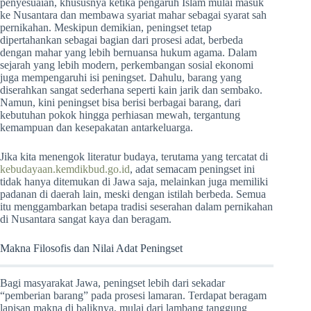
penyesuaian, khususnya ketika pengaruh Islam mulai masuk
ke Nusantara dan membawa syariat mahar sebagai syarat sah
pernikahan. Meskipun demikian, peningset tetap
dipertahankan sebagai bagian dari prosesi adat, berbeda
dengan mahar yang lebih bernuansa hukum agama. Dalam
sejarah yang lebih modern, perkembangan sosial ekonomi
juga mempengaruhi isi peningset. Dahulu, barang yang
diserahkan sangat sederhana seperti kain jarik dan sembako.
Namun, kini peningset bisa berisi berbagai barang, dari
kebutuhan pokok hingga perhiasan mewah, tergantung
kemampuan dan kesepakatan antarkeluarga.
Jika kita menengok literatur budaya, terutama yang tercatat di
kebudayaan.kemdikbud.go.id
, adat semacam peningset ini
tidak hanya ditemukan di Jawa saja, melainkan juga memiliki
padanan di daerah lain, meski dengan istilah berbeda. Semua
itu menggambarkan betapa tradisi seserahan dalam pernikahan
di Nusantara sangat kaya dan beragam.
Makna Filosofis dan Nilai Adat Peningset
Bagi masyarakat Jawa, peningset lebih dari sekadar
“pemberian barang” pada prosesi lamaran. Terdapat beragam
lapisan makna di baliknya, mulai dari lambang tanggung