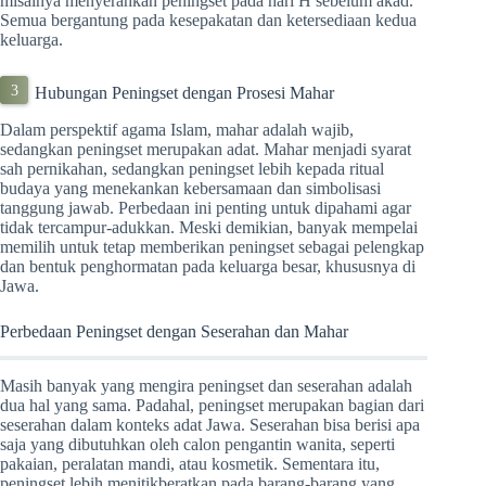
misalnya menyerahkan peningset pada hari H sebelum akad.
Semua bergantung pada kesepakatan dan ketersediaan kedua
keluarga.
Hubungan Peningset dengan Prosesi Mahar
Dalam perspektif agama Islam, mahar adalah wajib,
sedangkan peningset merupakan adat. Mahar menjadi syarat
sah pernikahan, sedangkan peningset lebih kepada ritual
budaya yang menekankan kebersamaan dan simbolisasi
tanggung jawab. Perbedaan ini penting untuk dipahami agar
tidak tercampur-adukkan. Meski demikian, banyak mempelai
memilih untuk tetap memberikan peningset sebagai pelengkap
dan bentuk penghormatan pada keluarga besar, khususnya di
Jawa.
Perbedaan Peningset dengan Seserahan dan Mahar
Masih banyak yang mengira peningset dan seserahan adalah
dua hal yang sama. Padahal, peningset merupakan bagian dari
seserahan dalam konteks adat Jawa. Seserahan bisa berisi apa
saja yang dibutuhkan oleh calon pengantin wanita, seperti
pakaian, peralatan mandi, atau kosmetik. Sementara itu,
peningset lebih menitikberatkan pada barang-barang yang