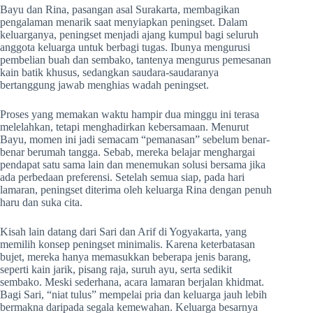
Bayu dan Rina, pasangan asal Surakarta, membagikan
pengalaman menarik saat menyiapkan peningset. Dalam
keluarganya, peningset menjadi ajang kumpul bagi seluruh
anggota keluarga untuk berbagi tugas. Ibunya mengurusi
pembelian buah dan sembako, tantenya mengurus pemesanan
kain batik khusus, sedangkan saudara-saudaranya
bertanggung jawab menghias wadah peningset.
Proses yang memakan waktu hampir dua minggu ini terasa
melelahkan, tetapi menghadirkan kebersamaan. Menurut
Bayu, momen ini jadi semacam “pemanasan” sebelum benar-
benar berumah tangga. Sebab, mereka belajar menghargai
pendapat satu sama lain dan menemukan solusi bersama jika
ada perbedaan preferensi. Setelah semua siap, pada hari
lamaran, peningset diterima oleh keluarga Rina dengan penuh
haru dan suka cita.
Kisah lain datang dari Sari dan Arif di Yogyakarta, yang
memilih konsep peningset minimalis. Karena keterbatasan
bujet, mereka hanya memasukkan beberapa jenis barang,
seperti kain jarik, pisang raja, suruh ayu, serta sedikit
sembako. Meski sederhana, acara lamaran berjalan khidmat.
Bagi Sari, “niat tulus” mempelai pria dan keluarga jauh lebih
bermakna daripada segala kemewahan. Keluarga besarnya