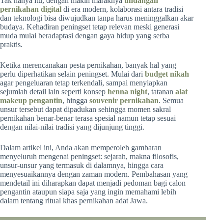
Tak hanya itu, dengan makin maraknya
undangan
pernikahan digital
di era modern, kolaborasi antara tradisi
dan teknologi bisa diwujudkan tanpa harus meninggalkan akar
budaya. Kehadiran peningset tetap relevan meski generasi
muda mulai beradaptasi dengan gaya hidup yang serba
praktis.
Ketika merencanakan pesta pernikahan, banyak hal yang
perlu diperhatikan selain peningset. Mulai dari
budget nikah
agar pengeluaran tetap terkendali, sampai menyiapkan
sejumlah detail lain seperti konsep
henna night
, tatanan
alat
makeup pengantin
, hingga
souvenir pernikahan
. Semua
unsur tersebut dapat dipadukan sehingga momen sakral
pernikahan benar-benar terasa spesial namun tetap sesuai
dengan nilai-nilai tradisi yang dijunjung tinggi.
Dalam artikel ini, Anda akan memperoleh gambaran
menyeluruh mengenai peningset: sejarah, makna filosofis,
unsur-unsur yang termasuk di dalamnya, hingga cara
menyesuaikannya dengan zaman modern. Pembahasan yang
mendetail ini diharapkan dapat menjadi pedoman bagi calon
pengantin ataupun siapa saja yang ingin memahami lebih
dalam tentang ritual khas pernikahan adat Jawa.