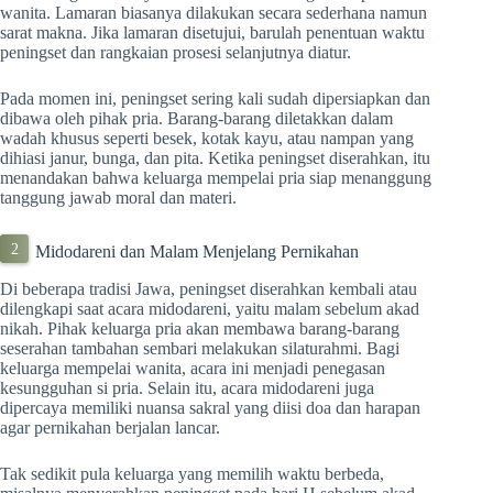
wanita. Lamaran biasanya dilakukan secara sederhana namun
sarat makna. Jika lamaran disetujui, barulah penentuan waktu
peningset dan rangkaian prosesi selanjutnya diatur.
Pada momen ini, peningset sering kali sudah dipersiapkan dan
dibawa oleh pihak pria. Barang-barang diletakkan dalam
wadah khusus seperti besek, kotak kayu, atau nampan yang
dihiasi janur, bunga, dan pita. Ketika peningset diserahkan, itu
menandakan bahwa keluarga mempelai pria siap menanggung
tanggung jawab moral dan materi.
Midodareni dan Malam Menjelang Pernikahan
Di beberapa tradisi Jawa, peningset diserahkan kembali atau
dilengkapi saat acara midodareni, yaitu malam sebelum akad
nikah. Pihak keluarga pria akan membawa barang-barang
seserahan tambahan sembari melakukan silaturahmi. Bagi
keluarga mempelai wanita, acara ini menjadi penegasan
kesungguhan si pria. Selain itu, acara midodareni juga
dipercaya memiliki nuansa sakral yang diisi doa dan harapan
agar pernikahan berjalan lancar.
Tak sedikit pula keluarga yang memilih waktu berbeda,