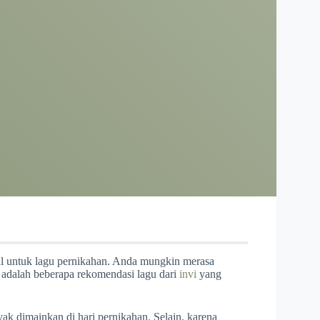
eal untuk lagu pernikahan. Anda mungkin merasa
 adalah beberapa rekomendasi lagu dari
invi
yang
ak dimainkan di hari pernikahan. Selain, karena