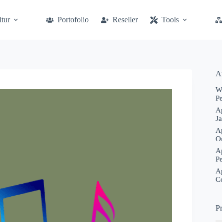
itur
Portofolio
Reseller
Tools
Ar
W
P
A
J
A
O
A
P
A
C
P