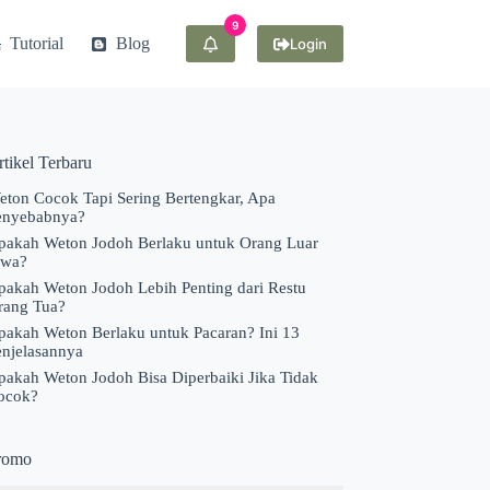
Tutorial
Blog
Login
tikel Terbaru
eton Cocok Tapi Sering Bertengkar, Apa
enyebabnya?
pakah Weton Jodoh Berlaku untuk Orang Luar
awa?
pakah Weton Jodoh Lebih Penting dari Restu
rang Tua?
pakah Weton Berlaku untuk Pacaran? Ini 13
enjelasannya
pakah Weton Jodoh Bisa Diperbaiki Jika Tidak
ocok?
romo