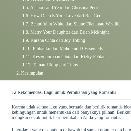
A Thousand Year dari Christina Perri
How Deep is Your Love dari Bee Gee
Beautiful in White dari Shane Filan atau Westlife
Marry Your Daughter dari Brian Mcknight
Karena Cinta dari Joy Tobing
Pilihanku dari Maliq and D’Essentials
Kesempurnaan Cinta dari Rizky Febian
Teman Hidup dari Tulus
Kesimpulan
12 Rekomendasi Lagu untuk Pernikahan yang Romantis
Karena tidak semua lagu yang bernada dan berlirik romantis id
kebingungan untuk menentukan dari banyaknya pilihan. Berikut
mungkin cocok untuk hari pernikahan Anda yang romantis.
Lagu-lagu yang disebutkan di bawah ini sangat populer dan bany