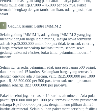
Perbedaan masing-masing paket adalah harga paket menu,
yaitu mulai dari Rp37.000 – 45.000 per pax nya. Paket
termahal lengkap dengan tambahan ikan, udang, pasta, dan
salad.
Gedung Islamic Centre IMMIM 2
Selain gedung IMMIM 1, ada gedung IMMIM 2 yang juga
menarik dengan harga lebih miring.
Harga sewa
termurah
adalah Rp20.000.000 untuk 500 pax tidak termasuk catering.
Harga tersebut mencakup fasilitas umum, seperti sewa
gedung, dekorasi
electon,
buku tamu, pelaminan modern 4
macam.
Selain itu, tersedia pelaminan adat, jasa pelayanan 500 piring,
dan air mineral 15 kardus. Sedangkan harga yang termasuk
dengan
catering
ada 3 macam, yaitu Rp25.000.000 per 1000
pax , Rp38.500.000 per 500 pax, termasuk menu prasmanan
pilihan seharga Rp37.000.000 per pax-nya.
Paket tersebut juga termasuk 15 kardus air mineral. Ada pula
paket Rp60.000.000 per 1000 pax, termasuk menu prasmanan
seharga Rp37.000.000 per pax dengan menu pilihan dan 25
kardus air mineral. Selain pilihan paket menu tersebut, fasilitas