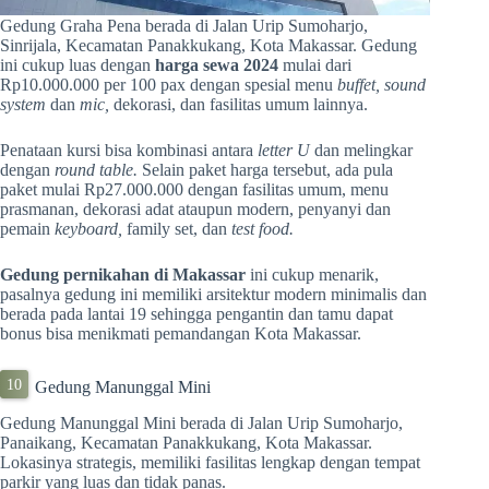
Gedung Graha Pena berada di Jalan Urip Sumoharjo,
Sinrijala, Kecamatan Panakkukang, Kota Makassar. Gedung
ini cukup luas dengan
harga sewa 2024
mulai dari
Rp10.000.000 per 100 pax dengan spesial menu
buffet, sound
system
dan
mic,
dekorasi, dan fasilitas umum lainnya.
Penataan kursi bisa kombinasi antara
letter U
dan melingkar
dengan
round table.
Selain paket harga tersebut, ada pula
paket mulai Rp27.000.000 dengan fasilitas umum, menu
prasmanan, dekorasi adat ataupun modern, penyanyi dan
pemain
keyboard,
family set, dan
test food.
Gedung pernikahan di Makassar
ini cukup menarik,
pasalnya gedung ini memiliki arsitektur modern minimalis dan
berada pada lantai 19 sehingga pengantin dan tamu dapat
bonus bisa menikmati pemandangan Kota Makassar.
Gedung Manunggal Mini
Gedung Manunggal Mini berada di Jalan Urip Sumoharjo,
Panaikang, Kecamatan Panakkukang, Kota Makassar.
Lokasinya strategis, memiliki fasilitas lengkap dengan tempat
parkir yang luas dan tidak panas.