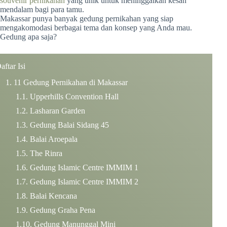
souvenir pernikahan
yang unik untuk meninggalkan kesan
mendalam bagi para tamu.
Makassar punya banyak gedung pernikahan yang siap
mengakomodasi berbagai tema dan konsep yang Anda mau.
Gedung apa saja?
aftar Isi
11 Gedung Pernikahan di Makassar
Upperhills Convention Hall
Lasharan Garden
Gedung Balai Sidang 45
Balai Aroepala
The Rinra
Gedung Islamic Centre IMMIM 1
Gedung Islamic Centre IMMIM 2
Balai Kencana
Gedung Graha Pena
Gedung Manunggal Mini