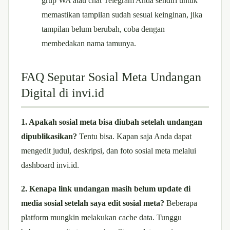
grup WA atau chat Telegram Anda sendiri untuk
memastikan tampilan sudah sesuai keinginan, jika
tampilan belum berubah, coba dengan
membedakan nama tamunya.
FAQ Seputar Sosial Meta Undangan
Digital di invi.id
1. Apakah sosial meta bisa diubah setelah undangan
dipublikasikan?
Tentu bisa. Kapan saja Anda dapat
mengedit judul, deskripsi, dan foto sosial meta melalui
dashboard invi.id.
2. Kenapa link undangan masih belum update di
media sosial setelah saya edit sosial meta?
Beberapa
platform mungkin melakukan cache data. Tunggu