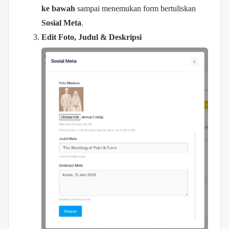
ke bawah
sampai menemukan form bertuliskan
Sosial Meta
.
Edit Foto, Judul & Deskripsi