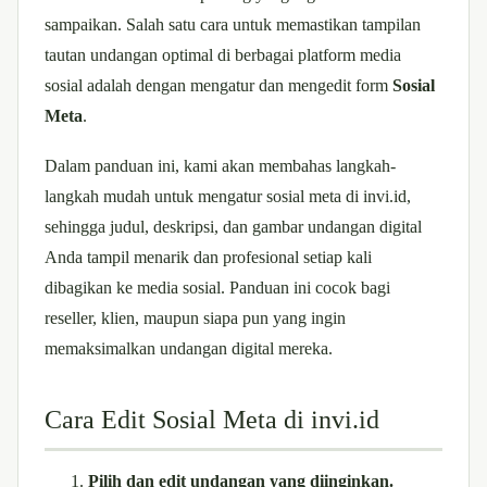
sampaikan. Salah satu cara untuk memastikan tampilan
tautan undangan optimal di berbagai platform media
sosial adalah dengan mengatur dan mengedit form
Sosial
Meta
.
Dalam panduan ini, kami akan membahas langkah-
langkah mudah untuk mengatur sosial meta di invi.id,
sehingga judul, deskripsi, dan gambar undangan digital
Anda tampil menarik dan profesional setiap kali
dibagikan ke media sosial. Panduan ini cocok bagi
reseller, klien, maupun siapa pun yang ingin
memaksimalkan undangan digital mereka.
Cara Edit Sosial Meta di invi.id
Pilih dan edit undangan yang diinginkan.