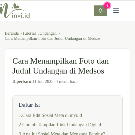
Beranda
Tutorial
Undangan
Cara Menampilkan Foto dan Judul Undangan di Medsos
Cara Menampilkan Foto dan
Judul Undangan di Medsos
Diperbarui
11 Juli 2025
4 menit baca
Daftar Isi
1.
Cara Edit Sosial Meta di invi.id
2.
Contoh Tampilan Link Undangan Digital
3.
Apa Itu Sosial Meta dan Mengapa Penting?