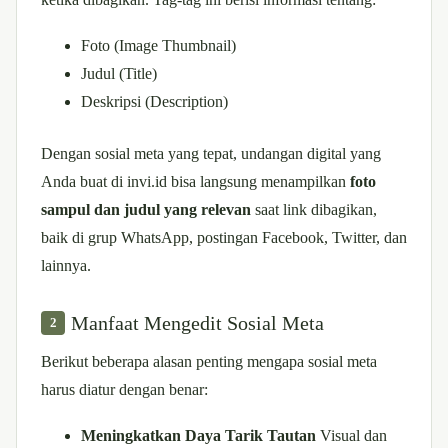
Foto (Image Thumbnail)
Judul (Title)
Deskripsi (Description)
Dengan sosial meta yang tepat, undangan digital yang
Anda buat di invi.id bisa langsung menampilkan
foto
sampul dan judul yang relevan
saat link dibagikan,
baik di grup WhatsApp, postingan Facebook, Twitter, dan
lainnya.
Manfaat Mengedit Sosial Meta
Berikut beberapa alasan penting mengapa sosial meta
harus diatur dengan benar:
Meningkatkan Daya Tarik Tautan
Visual dan