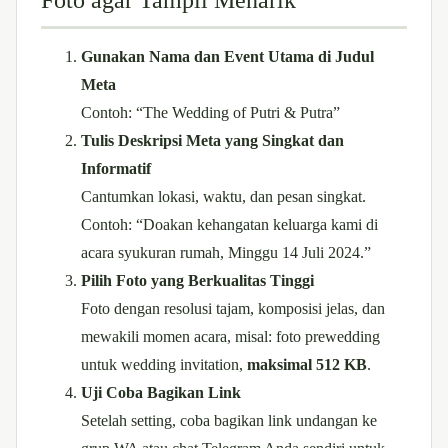
Foto agar Tampil Menarik
Gunakan Nama dan Event Utama di Judul
Meta
Contoh: “The Wedding of Putri & Putra”
Tulis Deskripsi Meta yang Singkat dan
Informatif
Cantumkan lokasi, waktu, dan pesan singkat.
Contoh: “Doakan kehangatan keluarga kami di
acara syukuran rumah, Minggu 14 Juli 2024.”
Pilih Foto yang Berkualitas Tinggi
Foto dengan resolusi tajam, komposisi jelas, dan
mewakili momen acara, misal: foto prewedding
untuk wedding invitation,
maksimal 512 KB
.
Uji Coba Bagikan Link
Setelah setting, coba bagikan link undangan ke