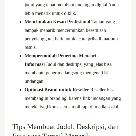
judul yang tepat membuat undangan digital Anda
lebih menarik untuk diklik.
Menciptakan Kesan Profesional
Tautan yang
tampak menarik mencerminkan keseriusan
penyelenggara, baik untuk acara pribadi maupun
bisnis.
Mempermudah Penerima Mencari
Informasi
Judul dan deskripsi yang jelas bisa
membantu penerima langsung mengenali isi
undangan.
Optimasi Brand untuk Reseller
Reseller bisa
membangun branding, karena link undangan yang
mereka bagi konsisten tampil rapi di media sosial.
Tips Membuat Judul, Deskripsi, dan