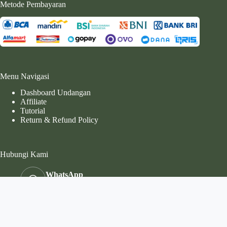
Metode Pembayaran
Menu Navigasi
Dashboard Undangan
Affiliate
Tutorial
Return & Refund Policy
Hubungi Kami
WhatsApp
089612231909
Instagram:
@invi.web
Email: