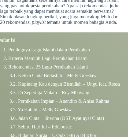
Namun, bagaimana sebenarnya cara memilih lagu-lagu Islami
yang pas untuk pesta pernikahan? Apa saja rekomendasi judul
lagu terbaik yang dapat membuat acara semakin berwarna?
Simak ulasan lengkap berikut, yang juga mencakup lebih dari
20 rekomendasi
playlist
tematis untuk momen bahagia Anda.
aftar Isi
Pentingnya Lagu Islami dalam Pernikahan
Kriteria Memilih Lagu Pernikahan Islami
Rekomendasi 25 Lagu Pernikahan Islami
Ketika Cinta Bertasbih – Melly Goeslaw
Kupinang Kau dengan Bismillah – Ungu feat. Rossa
Di Sepertiga Malam – Rey Mbayang
Pernikahan Impian – Anandito & Anisa Rahma
Ya Habibi – Melly Goeslaw
Jalan Cinta – Sherina (OST Ayat-ayat Cinta)
Sebiru Hari Ini – EdCoustic
Bidadari Surga – Ustadz Jefri Al Buchori