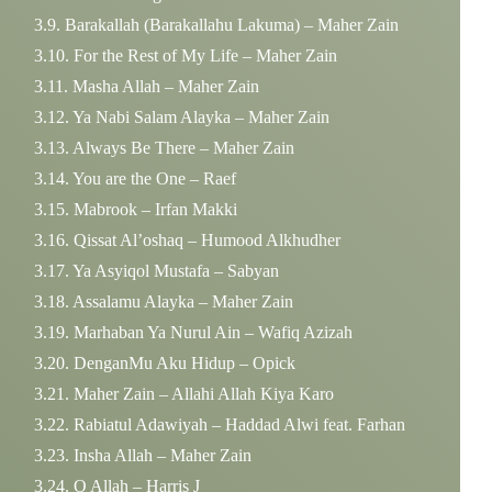
Barakallah (Barakallahu Lakuma) – Maher Zain
For the Rest of My Life – Maher Zain
Masha Allah – Maher Zain
Ya Nabi Salam Alayka – Maher Zain
Always Be There – Maher Zain
You are the One – Raef
Mabrook – Irfan Makki
Qissat Al’oshaq – Humood Alkhudher
Ya Asyiqol Mustafa – Sabyan
Assalamu Alayka – Maher Zain
Marhaban Ya Nurul Ain – Wafiq Azizah
DenganMu Aku Hidup – Opick
Maher Zain – Allahi Allah Kiya Karo
Rabiatul Adawiyah – Haddad Alwi feat. Farhan
Insha Allah – Maher Zain
O Allah – Harris J