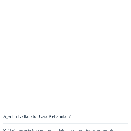
Apa Itu Kalkulator Usia Kehamilan?
Kalkulator usia kehamilan adalah alat yang dirancang untuk